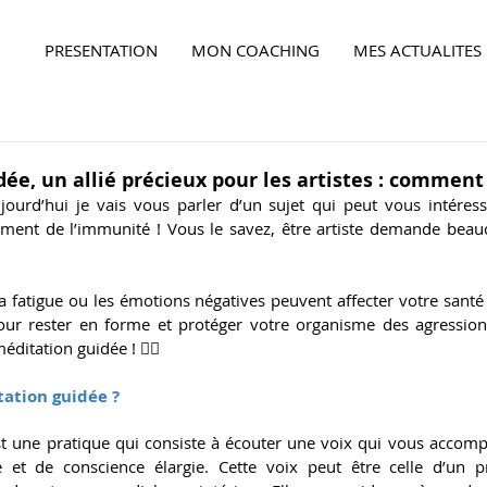
PRESENTATION
MON COACHING
MES ACTUALITES
Ensemble,
faites la différence...
ée, un allié précieux pour les artistes : comment
ujourd’hui je vais vous parler d’un sujet qui peut vous intéress
ment de l’immunité ! Vous le savez, être artiste demande beauco
 la fatigue ou les émotions négatives peuvent affecter votre santé e
ur rester en forme et protéger votre organisme des agressions
méditation guidée ! 
🧘‍♀️
tation guidée ?
t une pratique qui consiste à écouter une voix qui vous accomp
Ensemble,
faites la différence...
 et de conscience élargie. Cette voix peut être celle d’un pr