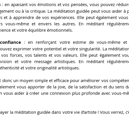
 
: en apaisant vos émotions et vos pensées, vous pouvez réduire l
ement ou à la critique. La méditation guidée peut vous aider à p
s et à apprendre de vos expériences. Elle peut également vous ai
ers vous-même et envers les autres. En méditant régulièrem
lience et votre équilibre émotionnels.
confiance 
: en renforçant votre estime de vous-même et v
ouvez exprimer votre potentiel et votre singularité. La méditatio
 vos forces, vos talents et vos valeurs. Elle peut également vou
 vision et votre message artistiques. En méditant régulièrem
henticité et votre originalité artistiques.
t donc un moyen simple et efficace pour améliorer vos compétence
galement vous apporter de la joie, de la satisfaction et du sens d
nfin vous aider à créer une connexion plus profonde avec vous-mê
ayer la méditation guidée dans votre vie d’artiste ! Vous verrez, c