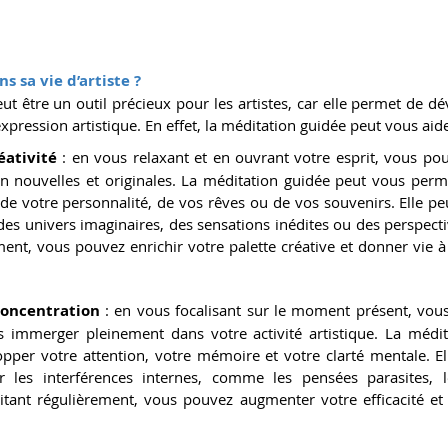
ans sa vie d’artiste ?
t être un outil précieux pour les artistes, car elle permet de dé
’expression artistique. En effet, la méditation guidée peut vous aide
éativité
 : en vous relaxant et en ouvrant votre esprit, vous po
on nouvelles et originales. La méditation guidée peut vous perme
de votre personnalité, de vos rêves ou de vos souvenirs. Elle pe
es univers imaginaires, des sensations inédites ou des perspectiv
ent, vous pouvez enrichir votre palette créative et donner vie à 
concentration
 : en vous focalisant sur le moment présent, vous
us immerger pleinement dans votre activité artistique. La médit
pper votre attention, votre mémoire et votre clarté mentale. El
 les interférences internes, comme les pensées parasites, l
tant régulièrement, vous pouvez augmenter votre efficacité et v