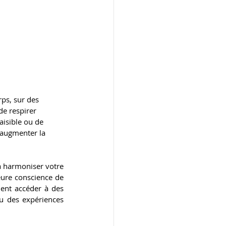
rps, sur des 
de respirer 
aisible ou de 
’augmenter la 
à harmoniser votre 
ure conscience de 
nt accéder à des 
u des expériences 