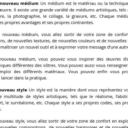
n nouveau médium 
Un médium est le matériau ou la technique 
uvre. Il existe une grande variété de médiums artistiques, tels q
ure, la photographie, le collage, la gravure, etc. Chaque méd
ses propres avantages et ses propres contraintes.
n nouveau médium, vous allez sortir de votre zone de confort
ns, de nouvelles textures, de nouvelles couleurs et de nouvelles 
maîtriser un nouvel outil et à exprimer votre message d’une autr
nouveau médium, vous pouvez vous inspirer des œuvres d’aut
niques différentes des vôtres. Vous pouvez aussi vous renseigner 
mploi des différents matériaux. Vous pouvez enfin vous proc
 lancer dans la pratique.
ouveau style 
Un style est la manière dont vous représentez vot
e multitude de styles artistiques, tels que le réalisme, l’abstrait
t, le surréalisme, etc. Chaque style a ses propres codes, ses pro
.
uveau style, vous allez sortir de votre zone de confort en explo
nouvelles compositions, de nouvelles harmonies et de nouvell