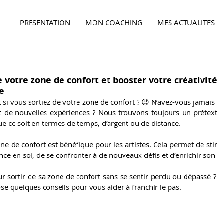
PRESENTATION
MON COACHING
MES ACTUALITES
Ensemble,
faites la différence...
votre zone de confort et booster votre créativité
e
Et si vous sortiez de votre zone de confort ? 😉 N’avez-vous jamais 
t de nouvelles expériences ? Nous trouvons toujours un prétexte
e ce soit en termes de temps, d’argent ou de distance.
one de confort est bénéfique pour les artistes. Cela permet de stimu
ce en soi, de se confronter à de nouveaux défis et d’enrichir son 
 sortir de sa zone de confort sans se sentir perdu ou dépassé ? 
ose quelques conseils pour vous aider à franchir le pas.
Ensemble,
faites la différence...