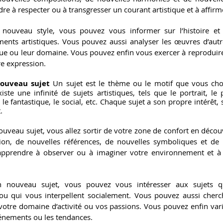
dre à respecter ou à transgresser un courant artistique et à affirme
nouveau style, vous pouvez vous informer sur l’histoire et l
ents artistiques. Vous pouvez aussi analyser les œuvres d’autres
e ou leur domaine. Vous pouvez enfin vous exercer à reproduire 
re expression.
nouveau sujet 
Un sujet est le thème ou le motif que vous choi
iste une infinité de sujets artistiques, tels que le portrait, le 
 le fantastique, le social, etc. Chaque sujet a son propre intérêt,
.
uveau sujet, vous allez sortir de votre zone de confort en décou
tion, de nouvelles références, de nouvelles symboliques et de n
apprendre à observer ou à imaginer votre environnement et à 
 nouveau sujet, vous pouvez vous intéresser aux sujets q
u qui vous interpellent socialement. Vous pouvez aussi cherch
COACH
votre domaine d’activité ou vos passions. Vous pouvez enfin varie
ARTISTIQUE
vénements ou les tendances.