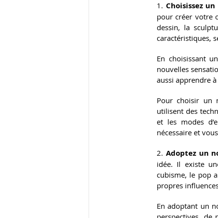
1. 
Choisissez u
pour créer votre œ
dessin, la sculpt
caractéristiques, 
En choisissant u
nouvelles sensatio
aussi apprendre à 
Pour choisir un 
utilisent des tech
et les modes d’e
nécessaire et vous
2. 
Adoptez un n
idée. Il existe un
cubisme, le pop ar
propres influences
En adoptant un no
perspectives, de 