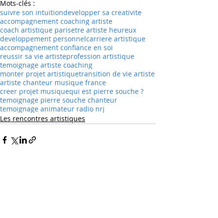
Mots-clés :
suivre son intuition
developper sa creativite
accompagnement coaching artiste
coach artistique paris
etre artiste heureux
developpement personnel
carriere artistique
accompagnement confiance en soi
reussir sa vie artiste
profession artistique
temoignage artiste coaching
monter projet artistique
transition de vie artiste
artiste chanteur musique france
creer projet musique
qui est pierre souche ?
temoignage pierre souche chanteur
temoignage animateur radio nrj
Les rencontres artistiques
Posts récents
Voir tout