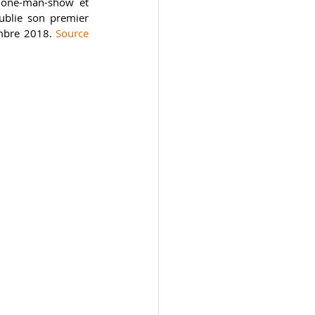
n one-man-show et 
ublie son premier 
mbre 2018. 
Source 