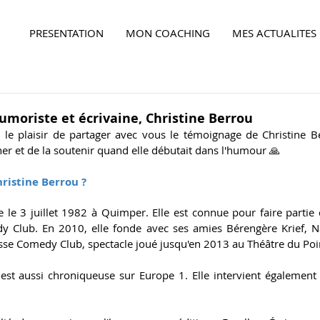
PRESENTATION
MON COACHING
MES ACTUALITES
Ensemble,
faites la différence...
umoriste et écrivaine, Christine Berrou
ai le plaisir de partager avec vous le témoignage de Christine Be
er et de la soutenir quand elle débutait dans l'humour 🙏
hristine Berrou ?
e le 3 juillet 1982 à Quimper. Elle est connue pour faire partie
 Club. En 2010, elle fonde avec ses amies Bérengère Krief, N
se Comedy Club, spectacle joué jusqu'en 2013 au Théâtre du Point
est aussi chroniqueuse sur Europe 1. Elle intervient également à
Ensemble,
faites la différence...