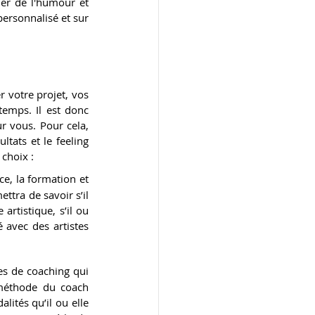
er de l'humour et 
ersonnalisé et sur 
r votre projet, vos 
mps. Il est donc 
r vous. Pour cela, 
tats et le feeling 
 choix :
ce, la formation et 
tra de savoir s’il 
tistique, s’il ou 
é avec des artistes 
es de coaching qui 
 méthode du coach 
lités qu’il ou elle 