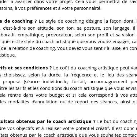
aider à avancer dans votre projet. Cela vous permettra de sav
soins, à vos préférences et à votre personnalité.
le de coaching ?
 Le style de coaching désigne la façon dont le
, c’est-à-dire son attitude, son ton, sa posture, son langage. Il
aboratif, empathique, provocateur, selon son profil et sa vision d
quel est le style du coach artistique que vous voulez engager, car i
té de la relation de coaching. Vous devez vous sentir à l’aise, en con
istique.
ifs et ses conditions ?
 Le coût du coaching artistique peut var
s choisissez, selon la durée, la fréquence et le lieu des séanc
proposé (séance individuelle, forfait, accompagnement perso
tre les tarifs et les conditions du coach artistique que vous envi
cela rentre dans votre budget et si cela correspond à vos att
 les modalités d’annulation ou de report des séances, ainsi 
sultats obtenus par le coach artistique ?
 Le but du coaching
re vos objectifs et à réaliser votre potentiel créatif. Il est donc 
ltats obtenus par le coach artistique que vous souhaitez contacter