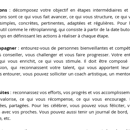
ions
 : décomposez votre objectif en étapes intermédiaires et a
ons sont ce qui vous fait avancer, ce qui vous structure, ce qui v
simples, concrètes, pertinentes, adaptées et régulières. Pour le
util comme le rétroplanning, qui consiste à partir de la date butoir
ps en définissant les actions à réaliser à chaque étape.
mpagner
 : entourez-vous de personnes bienveillantes et compét
 conseiller, vous challenger et vous faire progresser. Votre ent
qui vous enrichit, ce qui vous stimule. Il doit être composé
sion, qui reconnaissent votre talent, qui vous apportent leur 
 entourer, vous pouvez solliciter un coach artistique, un mentor
sites
 : reconnaissez vos efforts, vos progrès et vos accomplisseme
valorise, ce qui vous récompense, ce qui vous encourage. El
ées, partagées. Pour les célébrer, vous pouvez vous féliciter, 
 avec vos proches. Vous pouvez aussi tenir un journal de bord, c
COACH
, etc.
ARTISTIQUE