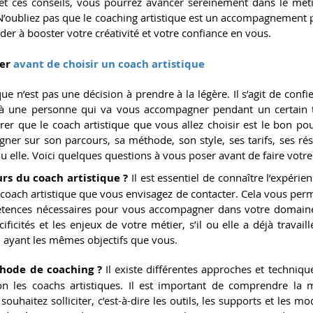
et ces conseils, vous pourrez avancer sereinement dans le méti
 N’oubliez pas que le coaching artistique est un accompagnement p
er à booster votre créativité et votre confiance en vous.
er 
avant de choisir un coach artistique
ue n’est pas une décision à prendre à la légère. Il s’agit de confie
à une personne qui va vous accompagner pendant un certain te
er que le coach artistique que vous allez choisir est le bon pou
er sur son parcours, sa méthode, son style, ses tarifs, ses résul
u elle. Voici quelques questions à vous poser avant de faire votre
urs du coach artistique ?
 Il est essentiel de connaître l’expérien
 coach artistique que vous envisagez de contacter. Cela vous permet
étences nécessaires pour vous accompagner dans votre domaine ar
cificités et les enjeux de votre métier, s’il ou elle a déjà travaill
u ayant les mêmes objectifs que vous.
thode de coaching ?
 Il existe différentes approches et techniqu
on les coachs artistiques. Il est important de comprendre la
ouhaitez solliciter, c’est-à-dire les outils, les supports et les moda