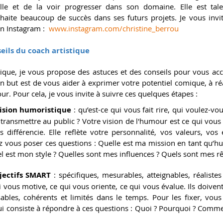
 elle et de la voir progresser dans son domaine. Elle est tale
uhaite beaucoup de succès dans ses futurs projets. Je vous invit
on Instagram : 
www.instagram.com/christine_berrou
eils du coach artistique
tique, je vous propose des astuces et des conseils pour vous ac
but est de vous aider à exprimer votre potentiel comique, à réal
ur. Pour cela, je vous invite à suivre ces quelques étapes :
vision humoristique
 : qu’est-ce qui vous fait rire, qui voulez-vous
transmettre au public ? Votre vision de l'humour est ce qui vous 
s différencie. Elle reflète votre personnalité, vos valeurs, vos
z vous poser ces questions : Quelle est ma mission en tant qu’hu
est mon style ? Quelles sont mes influences ? Quels sont mes rê
jectifs SMART
 : spécifiques, mesurables, atteignables, réalistes
i vous motive, ce qui vous oriente, ce qui vous évalue. Ils doivent ê
isables, cohérents et limités dans le temps. Pour les fixer, vous 
 consiste à répondre à ces questions : Quoi ? Pourquoi ? Comme