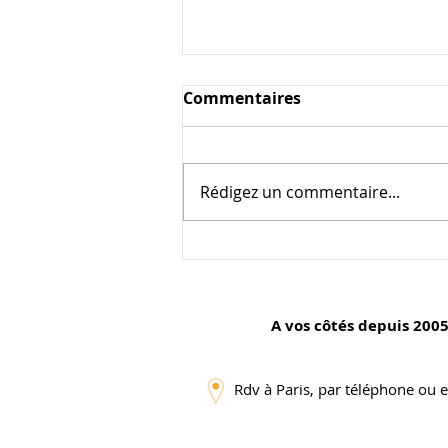
Commentaires
Rédigez un commentaire...
Comment collaborer
efficacement avec des
artistes et influenceurs
A vos côtés depuis 2005
pour dynamiser votre
carrière artistique
Rdv à Paris, par téléphone ou e