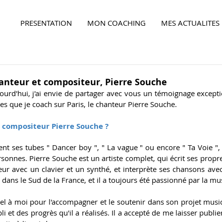
PRESENTATION
MON COACHING
MES ACTUALITES
Ensemble,
faites la différence...
nteur et compositeur, Pierre Souche
jourd'hui, j'ai envie de partager avec vous un témoignage exceptio
tes que je coach sur Paris, le chanteur Pierre Souche.
t compositeur Pierre Souche ?
t ses tubes " Dancer boy ", " La vague " ou encore " Ta Voie ", 
rsonnes. Pierre Souche est un artiste complet, qui écrit ses propr
r avec un clavier et un synthé, et interprète ses chansons avec 
dans le Sud de la France, et il a toujours été passionné par la mu
el à moi pour l'accompagner et le soutenir dans son projet musical.
Ensemble,
faites la différence...
li et des progrès qu'il a réalisés. Il a accepté de me laisser publie