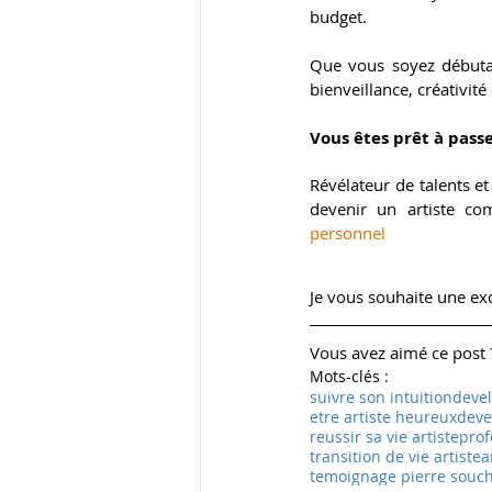
budget.
Que vous soyez débuta
bienveillance, créativité 
Vous êtes prêt à passer
​Révélateur de talents e
devenir un artiste com
personnel
Je vous souhaite une exc
Vous avez aimé ce post ?
Mots-clés :
suivre son intuition
devel
etre artiste heureux
deve
reussir sa vie artiste
prof
transition de vie artiste
a
temoignage pierre souc