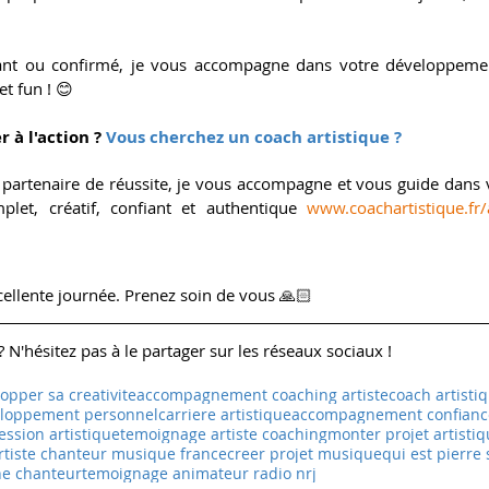
nt ou confirmé, je vous accompagne dans votre développement 
et fun ! 😊
 à l'action ? 
Vous cherchez un coach artistique ?
t partenaire de réussite, je vous accompagne et vous guide dans v
plet, créatif, confiant et authentique
www.coachartistique.f
ellente journée. Prenez soin de vous 🙏🏻 
 N'hésitez pas à le partager sur les réseaux sociaux !
opper sa creativite
accompagnement coaching artiste
coach artisti
loppement personnel
carriere artistique
accompagnement confiance
ession artistique
temoignage artiste coaching
monter projet artisti
rtiste chanteur musique france
creer projet musique
qui est pierre
he chanteur
temoignage animateur radio nrj