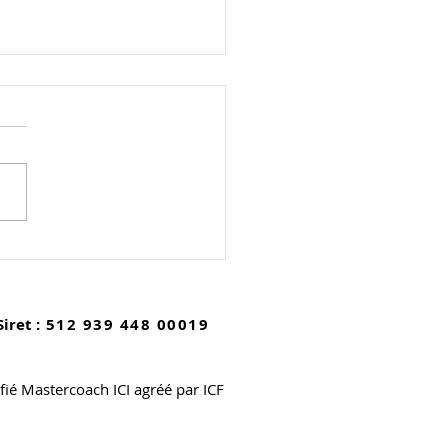
le Moutien, une
ste talentueuse à
uvrir
Siret :
512 939 448 00019
ifié Mastercoach ICI agréé par ICF