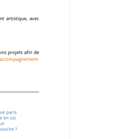
artistique, avec 
os projets afin de 
r/accompagnement-
que paris
 en soi
que
 souche ?