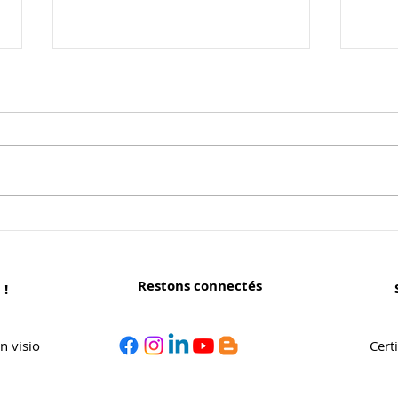
Et vous, quels sont vos
Gael
projets artistiques du
arti
moment ?
déco
Restons connectés
 !
©
Copyright
n visio
Cert