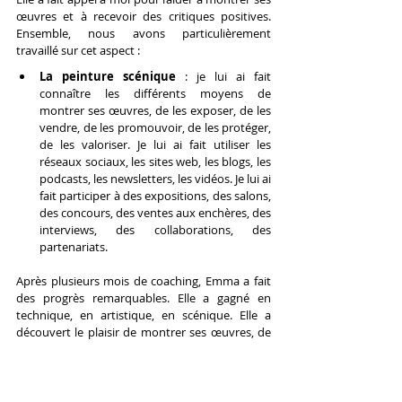
œuvres et à recevoir des critiques positives. 
Ensemble, nous avons particulièrement 
travaillé sur cet aspect :
La peinture scénique
 : je lui ai fait 
connaître les différents moyens de 
montrer ses œuvres, de les exposer, de les 
vendre, de les promouvoir, de les protéger, 
de les valoriser. Je lui ai fait utiliser les 
réseaux sociaux, les sites web, les blogs, les 
podcasts, les newsletters, les vidéos. Je lui ai 
fait participer à des expositions, des salons, 
des concours, des ventes aux enchères, des 
interviews, des collaborations, des 
partenariats.
Après plusieurs mois de coaching, Emma a fait 
des progrès remarquables. Elle a gagné en 
technique, en artistique, en scénique. Elle a 
découvert le plaisir de montrer ses œuvres, de 
partager sa passion, de recevoir des critiques 
positives. Elle a même vendu ses premières 
toiles, qui ont été appréciées par le public. Elle 
est devenue une peintre discrète, qui n’a plus 