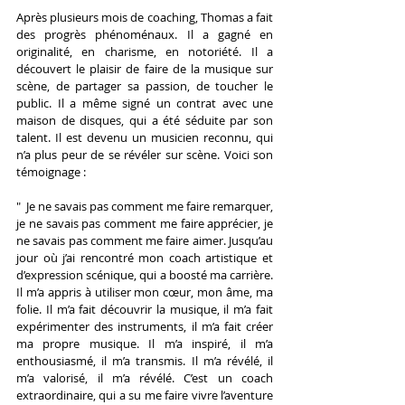
Après plusieurs mois de coaching, Thomas a fait 
des progrès phénoménaux. Il a gagné en 
originalité, en charisme, en notoriété. Il a 
découvert le plaisir de faire de la musique sur 
scène, de partager sa passion, de toucher le 
public. Il a même signé un contrat avec une 
maison de disques, qui a été séduite par son 
talent. Il est devenu un musicien reconnu, qui 
n’a plus peur de se révéler sur scène. Voici son 
témoignage :
"  Je ne savais pas comment me faire remarquer, 
je ne savais pas comment me faire apprécier, je 
ne savais pas comment me faire aimer. Jusqu’au 
jour où j’ai rencontré mon coach artistique et 
d’expression scénique, qui a boosté ma carrière. 
Il m’a appris à utiliser mon cœur, mon âme, ma 
folie. Il m’a fait découvrir la musique, il m’a fait 
expérimenter des instruments, il m’a fait créer 
ma propre musique. Il m’a inspiré, il m’a 
enthousiasmé, il m’a transmis. Il m’a révélé, il 
m’a valorisé, il m’a révélé. C’est un coach 
extraordinaire, qui a su me faire vivre l’aventure 