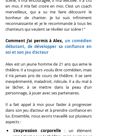
scène, il m’a encouragée, il m’a félicitée. Il a cru 
en moi, il m’a fait croire en moi. C’est un coach 
merveilleux, qui a su me faire découvrir le 
bonheur de chanter. Je lui suis infiniment 
reconnaissante et je le recommande à tous les 
chanteurs qui veulent se révéler sur scène ! "
Comment j’ai permis à Alex, 
un comédien 
débutant, de développer sa confiance en 
soi et son jeu d’acteur
Alex est un jeune homme de 21 ans qui aime le 
théâtre. Il a toujours voulu être comédien, mais 
il n’a jamais pris de cours de théâtre. Il se sent 
inexpérimenté, maladroit, ridicule. Il a du mal à 
se lâcher, à se mettre dans la peau d’un 
personnage, à jouer avec ses partenaires.
Il a fait appel à moi pour l’aider à progresser 
dans son jeu d’acteur et à prendre confiance en 
lui. Ensemble, nous avons travaillé sur plusieurs 
aspects :
L’expression corporelle
 : un élément 