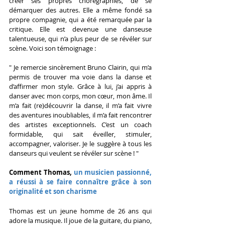
créer ses propres chorégraphies, de se 
démarquer des autres. Elle a même fondé sa 
propre compagnie, qui a été remarquée par la 
critique. Elle est devenue une danseuse 
talentueuse, qui n’a plus peur de se révéler sur 
scène. Voici son témoignage :
" Je remercie sincèrement Bruno Clairin, qui m’a 
permis de trouver ma voie dans la danse et 
d’affirmer mon style. Grâce à lui, j’ai appris à 
danser avec mon corps, mon cœur, mon âme. Il 
m’a fait (re)découvrir la danse, il m’a fait vivre 
des aventures inoubliables, il m’a fait rencontrer 
des artistes exceptionnels. C’est un coach 
formidable, qui sait éveiller, stimuler, 
accompagner, valoriser. Je le suggère à tous les 
danseurs qui veulent se révéler sur scène ! "
Comment Thomas, 
un musicien passionné, 
a réussi à se faire connaître grâce à son 
originalité et son charisme
Thomas est un jeune homme de 26 ans qui 
adore la musique. Il joue de la guitare, du piano, 