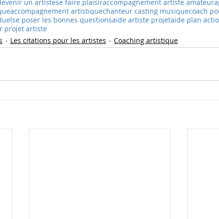
devenir un artiste
se faire plaisir
accompagnement artiste amateur
a
ique
accompagnement artistique
chanteur casting musique
coach pou
duel
se poser les bonnes questions
aide artiste projet
aide plan acti
r projet artiste
s
Les citations pour les artistes
Coaching artistique