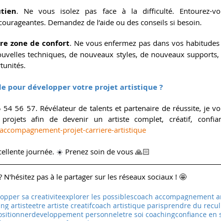
tien
. Ne vous isolez pas face à la difficulté. Entourez-v
ncourageantes. Demandez de l’aide ou des conseils si besoin.
tre zone de confort
. Ne vous enfermez pas dans vos habitudes o
uvelles techniques, de nouveaux styles, de nouveaux supports, e
tunités.
de pour développer votre projet artistique ?​
 54 56 57. 
Révélateur de talents et partenaire de réussite, je 
/accompagnement-projet-carriere-artistique
ellente journée. 
☀️ 
Prenez soin de vous 🙏🏻
 N'hésitez pas à le partager sur les réseaux sociaux ! 🤩
opper sa creativite
explorer les possibles
coach accompagnement ar
g artiste
etre artiste creatif
coach artistique paris
prendre du recul
ositionner
developpement personnel
etre soi coaching
confiance en 