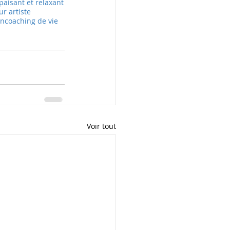
paisant et relaxant
r artiste
on
coaching de vie
Voir tout