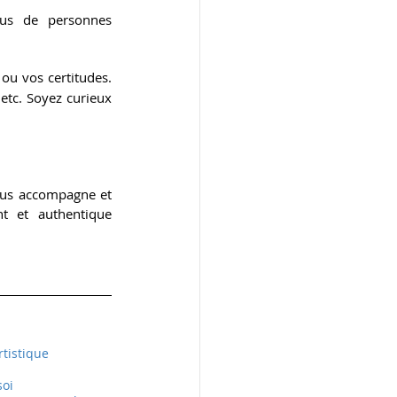
ous de personnes 
u vos certitudes. 
tc. Soyez curieux 
vous accompagne et 
vous guide dans vos projets afin de devenir un artiste complet, créatif, confiant et authentique 
tistique
soi