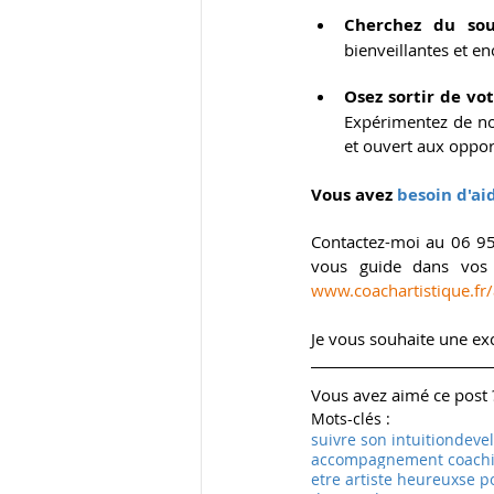
Cherchez du sou
bienveillantes et e
Osez sortir de vo
Expérimentez de no
et ouvert aux oppor
Vous avez 
besoin d'ai
Contactez-moi au 06 95
www.coachartistique.fr
Je vous souhaite une exc
Vous avez aimé ce post ?
Mots-clés :
suivre son intuition
devel
accompagnement coachin
etre artiste heureux
se p