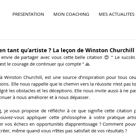
PRESENTATION
MON COACHING
MES ACTUALITES
Ensemble,
faites la différence...
n tant qu’artiste ? La leçon de Winston Churchill
i envie de partager avec vous cette belle citation 😍 " Le succès n
 C’est le courage de continuer qui compte " 🙏
 à Winston Churchill, est une source d’inspiration pour tous ceu
ions. Elle nous rappelle que le chemin vers la réussite n’est pas to
lgré les obstacles et les déceptions. Elle nous invite aussi à ne pa
tinuer à nous améliorer et à nous dépasser.
, je vous propose de réfléchir à ce que signifie cette citation 
ouvez-vous appliquer cette philosophie à votre pratique arti
r vos échecs en opportunités d’apprentissage ? Comment pouvez
Ensemble,
faites la différence...
réer, même quand vous n’êtes pas satisfait de vos résultats ? 