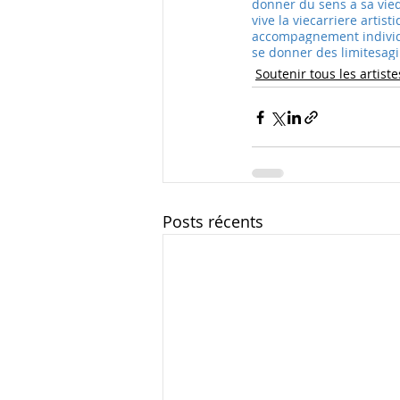
donner du sens a sa vie
vive la vie
carriere artist
accompagnement indivi
se donner des limites
agi
Soutenir tous les artiste
Posts récents