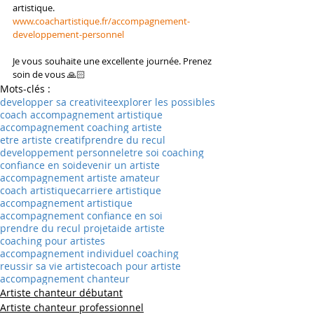
artistique. 
www.coachartistique.fr/accompagnement-
developpement-personnel
Je vous souhaite une excellente journée. Prenez 
soin de vous 🙏🏻
Mots-clés :
developper sa creativite
explorer les possibles
coach accompagnement artistique
accompagnement coaching artiste
etre artiste creatif
prendre du recul
developpement personnel
etre soi coaching
confiance en soi
devenir un artiste
accompagnement artiste amateur
coach artistique
carriere artistique
accompagnement artistique
accompagnement confiance en soi
prendre du recul projet
aide artiste
coaching pour artistes
accompagnement individuel coaching
reussir sa vie artiste
coach pour artiste
accompagnement chanteur
Artiste chanteur débutant
Artiste chanteur professionnel