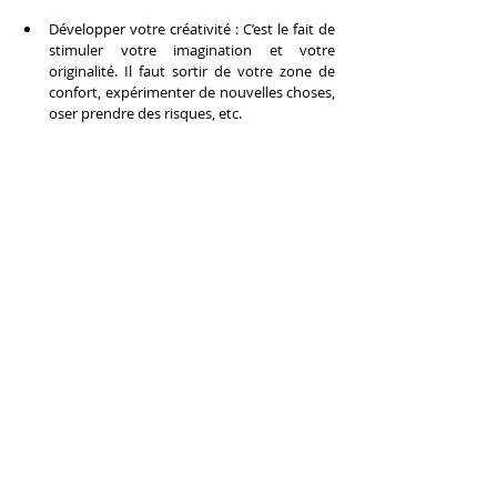
Développer votre créativité : C’est le fait de 
stimuler votre imagination et votre 
originalité. Il faut sortir de votre zone de 
confort, expérimenter de nouvelles choses, 
oser prendre des risques, etc.
Vous avez maintenant 5 conseils pratiques 
pour booster votre carrière artistique. Vous 
savez que la méthode classique ne fonctionne 
pas, et qu’il faut adopter une approche plus 
moderne, plus efficace et plus personnalisée. 
Vous savez comment utiliser les outils du web, 