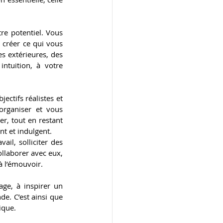
re potentiel. Vous 
créer ce qui vous 
s extérieures, des 
tuition, à votre 
ctifs réalistes et 
rganiser et vous 
r, tout en restant 
nt et indulgent.
il, solliciter des 
llaborer avec eux, 
à l’émouvoir.
ge, à inspirer un 
. C’est ainsi que 
ique.