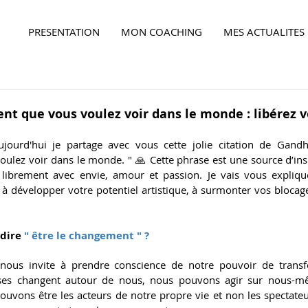
PRESENTATION
MON COACHING
MES ACTUALITES
Ensemble,
faites la différence...
nt que vous voulez voir dans le monde : libérez v
aujourd'hui je partage avec vous cette jolie citation de Gandh
ulez voir dans le monde. " 
🙏 
Cette phrase est une source d’ins
 librement avec envie, amour et passion. Je vais vous expliq
 à développer votre potentiel artistique, à surmonter vos blocages
 dire
 " être le changement " ?
nous invite à prendre conscience de notre pouvoir de transfo
oses changent autour de nous, nous pouvons agir sur nous-mê
Ensemble,
faites la différence...
uvons être les acteurs de notre propre vie et non les spectate