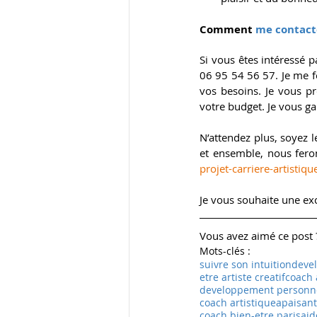
Comment
 me contacte
Si vous êtes intéressé p
06 95 54 56 57. Je me fe
vos besoins. Je vous p
votre budget. Je vous gar
N’attendez plus, soyez 
et ensemble, nous feron
projet-carriere-artistiqu
Je vous souhaite une exc
Vous avez aimé ce post ?
Mots-clés :
suivre son intuition
devel
etre artiste creatif
coach 
developpement personn
coach artistique
apaisant
coach bien-etre paris
aid