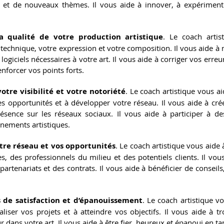
et de nouveaux thèmes. Il vous aide à innover, à expérimente
a qualité de votre production artistique
. Le coach artis
technique, votre expression et votre composition. Il vous aide à maî
 logiciels nécessaires à votre art. Il vous aide à corriger vos erreu
enforcer vos points forts.
tre visibilité et votre notoriété
. Le coach artistique vous ai
des opportunités et à développer votre réseau. Il vous aide à crée
ésence sur les réseaux sociaux. Il vous aide à participer à des
nements artistiques.
tre réseau et vos opportunités
. Le coach artistique vous aide 
es, des professionnels du milieu et des potentiels clients. Il vou
partenariats et des contrats. Il vous aide à bénéficier de conseils,
 de satisfaction et d’épanouissement
. Le coach artistique vo
aliser vos projets et à atteindre vos objectifs. Il vous aide à t
r dans votre art. Il vous aide à être fier, heureux et épanoui en tan