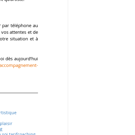
r par téléphone au 
vos attentes et de 
re situation et à 
i dès aujourd’hui 
r/accompagnement-
tistique
plaisir
ng
soi tarif
coaching