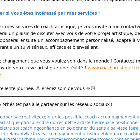
r si vous êtes intéressé par mes services ?
ar mes services de coach artistique, je vous invite à me contacte
rai un plaisir de discuter avec vous de votre projet artistique, de 
roposerai ensuite un accompagnement personnalisé, adapté à vot
antie un suivi sérieux, efficace et bienveillant.
le changement que vous voulez voir dans le monde ! Contactez-mo
s de votre rêve artistique une réalité ! 
www.coachartistique.f
e
ellente journée. 
🌞
 Prenez soin de vous 🙏🏻 
 N'hésitez pas à le partager sur les réseaux sociaux !
opper sa creativite
explorer les possibles
coach accompagnement ar
artistique paris
prendre du recul
etre artiste heureux
se positionner
el
etre soi coaching
confiance en soi
donner du sens a sa vie
se faire 
 et relaxant
vive la vie
accompagnement artistique
bien-etre coachi
e artiste
coaching pour artistes
accompagnement
coach confiance en 